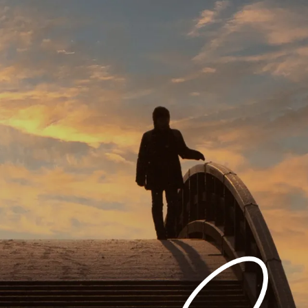
 aito
訪問介護Lian-Pv
在宅総合支援事業所L・IN